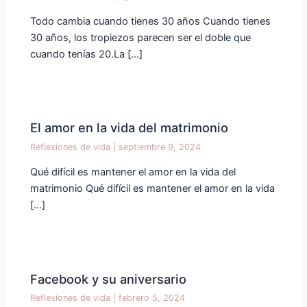
Todo cambia cuando tienes 30 años Cuando tienes
30 años, los tropiezos parecen ser el doble que
cuando tenías 20.La […]
El amor en la vida del matrimonio
Reflexiones de vida
|
septiembre 9, 2024
Qué difícil es mantener el amor en la vida del
matrimonio Qué difícil es mantener el amor en la vida
[…]
Facebook y su aniversario
Reflexiones de vida
|
febrero 5, 2024