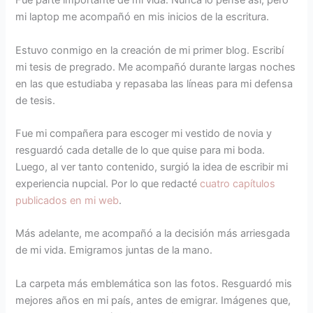
Fue parte importante de mi vida. Nunca lo pensé así, pero
mi laptop me acompañó en mis inicios de la escritura.
Estuvo conmigo en la creación de mi primer blog. Escribí
mi tesis de pregrado. Me acompañó durante largas noches
en las que estudiaba y repasaba las líneas para mi defensa
de tesis.
Fue mi compañera para escoger mi vestido de novia y
resguardó cada detalle de lo que quise para mi boda.
Luego, al ver tanto contenido, surgió la idea de escribir mi
experiencia nupcial. Por lo que redacté
cuatro capítulos
publicados en mi web
.
Más adelante, me acompañó a la decisión más arriesgada
de mi vida. Emigramos juntas de la mano.
La carpeta más emblemática son las fotos. Resguardó mis
mejores años en mi país, antes de emigrar. Imágenes que,