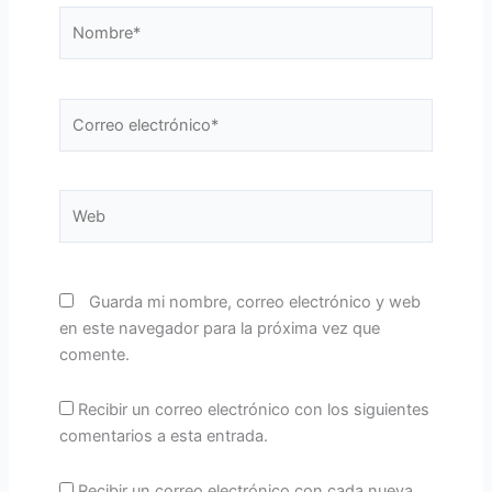
Nombre*
Correo
electrónico*
Web
Guarda mi nombre, correo electrónico y web
en este navegador para la próxima vez que
comente.
Recibir un correo electrónico con los siguientes
comentarios a esta entrada.
Recibir un correo electrónico con cada nueva