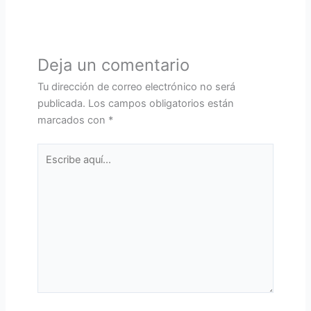
Deja un comentario
Tu dirección de correo electrónico no será
publicada.
Los campos obligatorios están
marcados con
*
Escribe
aquí...