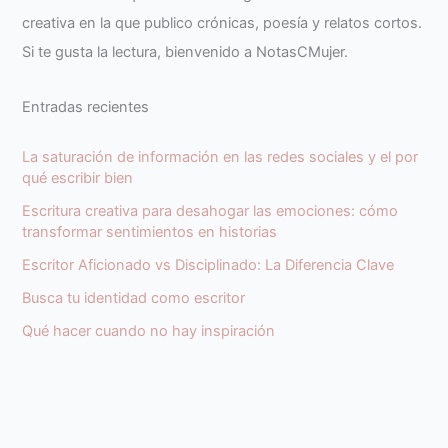
creativa en la que publico crónicas, poesía y relatos cortos.
Si te gusta la lectura, bienvenido a NotasCMujer.
Entradas recientes
La saturación de información en las redes sociales y el por
qué escribir bien
Escritura creativa para desahogar las emociones: cómo
transformar sentimientos en historias
Escritor Aficionado vs Disciplinado: La Diferencia Clave
Busca tu identidad como escritor
Qué hacer cuando no hay inspiración