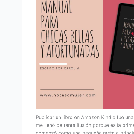
Publicar un libro en Amazon Kindle fue un
me llenó de tanta ilusión porque es la prim
comenzó como una pequeña meta a principio