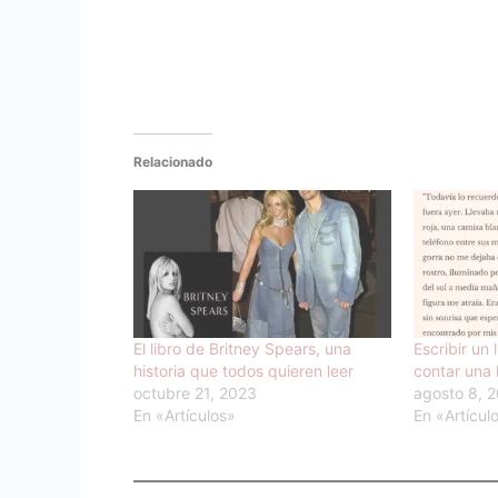
Relacionado
El libro de Britney Spears, una
Escribir un 
historia que todos quieren leer
contar una 
octubre 21, 2023
agosto 8, 
En «Artículos»
En «Artícul