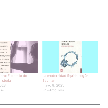
libro: El detalle de
La modernidad líquida según
historia
Bauman
2023
mayo 8, 2025
os»
En «Artículos»