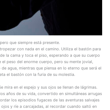
 pero que siempre está presente.
ropezar con nada en el camino. Utiliza el bastón para
 de la cama y toca el piso, esperando a que su cuerpo
e el peso del enorme cuerpo, pero su mente jovial,
 de agua, mientras que piensa en lo eterno que será el
eta el bastón con la furia de su molestia.
 mira en el espejo y sus ojos se llenan de lágrimas.
los años de su vida, convertido en simultáneas arrugas
cordar los episodios fugaces de las aventuras salvajes
ojos y ríe a carcajadas, al recordar cuando saltó en