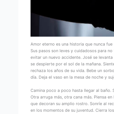
Amor eterno es una historia que nunca fue
Sus pasos son leves y cuidadosos para no t
evitar un nuevo accidente. José se levanta
se despierte por el sol de la mañana. Sient
rechaza los años de su vida. Bebe un sorbo
día. Deja el vaso en la mesa de noche y suj
Camina poco a poco hasta llegar al baño. Se
Otra arruga más, otra cana más. Piensa en 
que decoran su amplio rostro. Sonríe al re
en los momentos de su juventud. Cierra los 