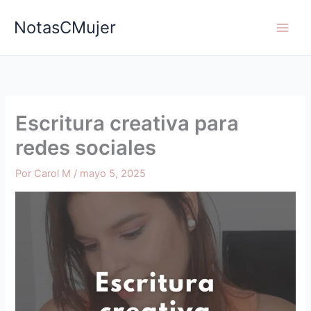
Ir
NotasCMujer
al
contenido
Escritura creativa para
redes sociales
Por
Carol M
/
mayo 5, 2025