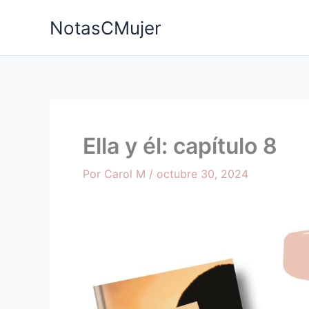
Ir
NotasCMujer
al
contenido
Ella y él: capítulo 8
Por
Carol M
/
octubre 30, 2024