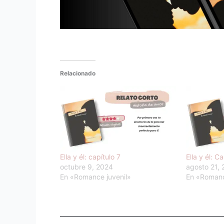
Relacionado
Ella y él: capítulo 7
Ella y él: Ca
octubre 9, 2024
agosto 21,
En «Romance juvenil»
En «Romanc