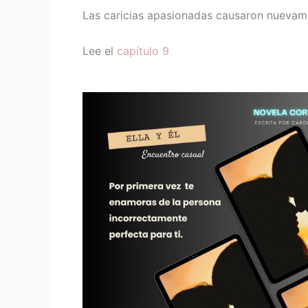
Las caricias apasionadas causaron nuevam
Lee el
capítulo 9