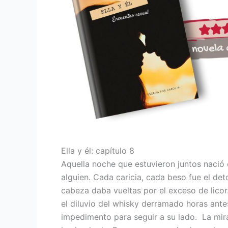
Ella y él: capítulo 8
Aquella noche que estuvieron juntos nació e
alguien. Cada caricia, cada beso fue el d
cabeza daba vueltas por el exceso de licor
el diluvio del whisky derramado horas antes
impedimento para seguir a su lado. La mira