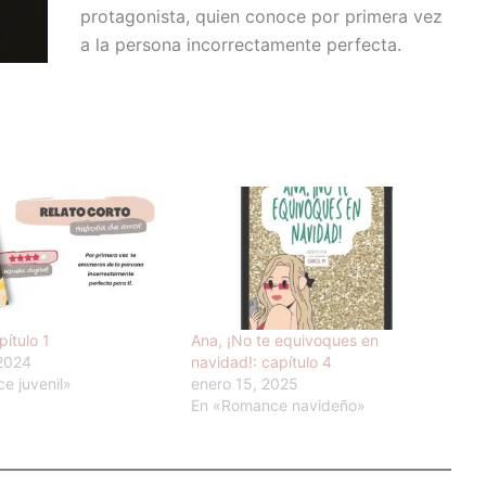
protagonista, quien conoce por primera vez
a la persona incorrectamente perfecta.
pítulo 1
Ana, ¡No te equivoques en
 2024
navidad!: capítulo 4
e juvenil»
enero 15, 2025
En «Romance navideño»